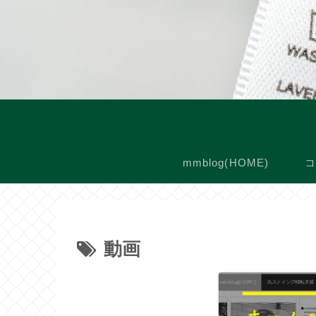
mmblog(HOME)
コ
動画