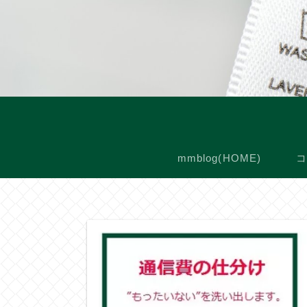
mmblog(HOME)
コ