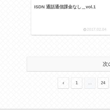
ISDN 通話通信課金なし＿vol.1
2017.02.04
次
前
1
…
24
へ