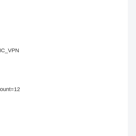
MMC_VPN
 count=12