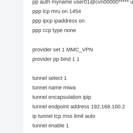
pp auth myname user01@cvn00000***** 
ppp lcp mru on 1454
ppp ipcp ipaddress on
ppp ccp type none
provider set 1 MMC_VPN
provider pp bind 1 1
tunnel select 1
tunnel name miwa
tunnel encapsulation ipip
tunnel endpoint address 192.168.100.2
ip tunnel tcp mss limit auto
tunnel enable 1