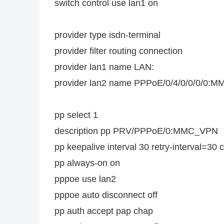
switch control use lan1 on
provider type isdn-terminal
provider filter routing connection
provider lan1 name LAN:
provider lan2 name PPPoE/0/4/0/0/0/0:
pp select 1
description pp PRV/PPPoE/0:MMC_VPN
pp keepalive interval 30 retry-interval=30
pp always-on on
pppoe use lan2
pppoe auto disconnect off
pp auth accept pap chap