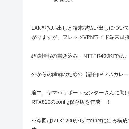
LAN型払い出しと端末型払い出しについ
がりますが、フレッツVPNワイド端末型接
経路情報の書き込み、NTTPR400KI
外からのpingのための【静的IPマスカレ
途中、ヤマハサポートセンターさんに助けを
RTX810のconfig保存版を作成！！
※今回はRTX1200からinternetに出る