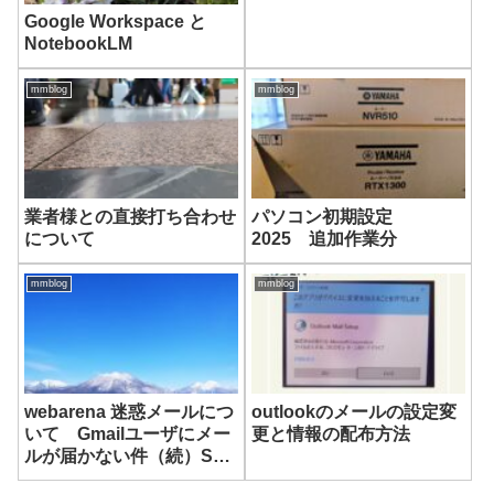
Google Workspace と
NotebookLM
mmblog
mmblog
業者様との直接打ち合わせ
パソコン初期設定
について
2025 追加作業分
mmblog
mmblog
webarena 迷惑メールにつ
outlookのメールの設定変
いて Gmailユーザにメー
更と情報の配布方法
ルが届かない件（続）SPF
の普及率は93.14%？