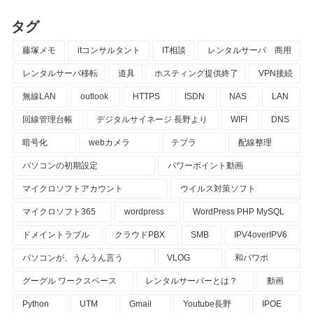
タグ
藤塚メモ
itコンサルタント
IT相談
レンタルサーバ 商用
レンタルサーバ移転
道具
ホスティング提供終了
VPN接続
無線LAN
outlook
HTTPS
ISDN
NAS
LAN
回線管理台帳
デジタルサイネージ 長野より
WIFI
DNS
暗号化
webカメラ
テプラ
配線整理
パソコンの初期設定
パワーポイント動画
マイクロソフトアカウント
ウイルス対策ソフト
マイクロソフト365
wordpress
WordPress PHP MySQL
ドメイントラブル
クラウドPBX
SMB
IPV4overIPV6
パソコンが、うんうん言う
VLOG
和パワポ
グーグル ワークスペース
レンタルサーバーとは？
動画
Python
UTM
Gmail
Youtube長野
IPOE