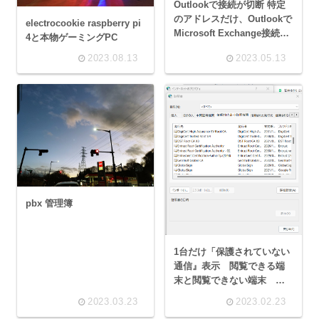
Outlookで接続が切断 特定
のアドレスだけ、Outlookで
electrocookie raspberry pi
Microsoft Exchange接続が
4と本物ゲーミングPC
切断
2023.08.13
2023.05.13
pbx 管理簿
1台だけ「保護されていない
通信』表示 閲覧できる端
末と閲覧できない端末
Entrust net Certification
2023.03.23
2023.02.23
Authority -G2 Firefoxアッ