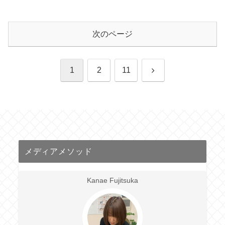
次のページ
次
1
2
11
へ
メディアメソッド
Kanae Fujitsuka