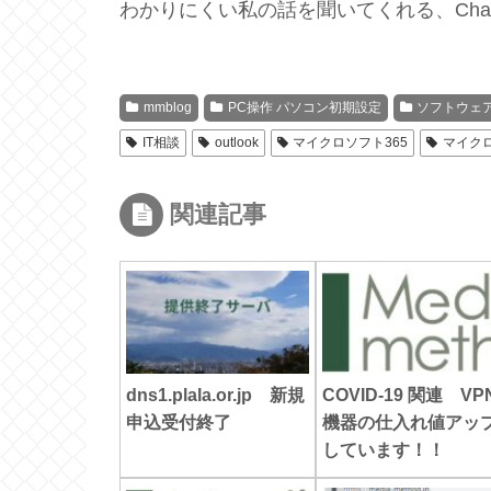
わかりにくい私の話を聞いてくれる、Cha
mmblog
PC操作 パソコン初期設定
ソフトウェア
IT相談
outlook
マイクロソフト365
マイク
関連記事
dns1.plala.or.jp 新規
COVID-19 関連 VP
申込受付終了
機器の仕入れ値アッ
しています！！