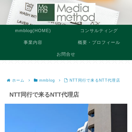
mmblog(HOME)
コンサルティング
事業内容
概要・プロフィール
お問合せ
ホーム
mmblog
NTT同行で来るNTT代理店
NTT同行で来るNTT代理店