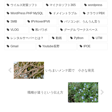
ウイルス対策ソフト
マイクロソフト365
wordpress
WordPress PHP MySQL
ドメイントラブル
クラウドPBX
SMB
IPV4overIPV6
パソコンが、うんうん言う
VLOG
和パワポ
グーグル ワークスペース
レンタルサーバーとは？
動画
Python
UTM
Gmail
Youtube長野
IPOE
いちまいメンテ図で 小さな発見
職種が違うという伝え方