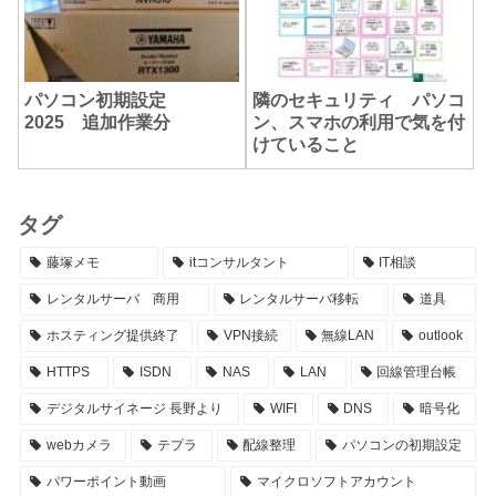
パソコン初期設定
隣のセキュリティ パソコ
2025 追加作業分
ン、スマホの利用で気を付
けていること
タグ
藤塚メモ
itコンサルタント
IT相談
レンタルサーバ 商用
レンタルサーバ移転
道具
ホスティング提供終了
VPN接続
無線LAN
outlook
HTTPS
ISDN
NAS
LAN
回線管理台帳
デジタルサイネージ 長野より
WIFI
DNS
暗号化
webカメラ
テプラ
配線整理
パソコンの初期設定
パワーポイント動画
マイクロソフトアカウント