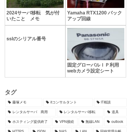
2024サーバ移転 気が付
Yamaha RTX1200 バック
いたこと メモ
アップ回線
sslのシリアル番号
固定グローバルＩＰ利用
webカメラ設定シート
タグ
藤塚メモ
itコンサルタント
IT相談
レンタルサーバ 商用
レンタルサーバ移転
道具
ホスティング提供終了
VPN接続
無線LAN
outlook
HTTPS
ISDN
NAS
LAN
回線管理台帳