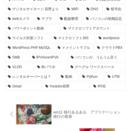
デジタルサイネージ 長野より
WIFI
DNS
暗号化
webカメラ
テプラ
配線整理
パソコンの初期設定
パワーポイント動画
マイクロソフトアカウント
ウイルス対策ソフト
マイクロソフト365
wordpress
WordPress PHP MySQL
ドメイントラブル
クラウドPBX
SMB
IPV4overIPV6
パソコンが、うんうん言う
VLOG
和パワポ
グーグル ワークスペース
レンタルサーバーとは？
動画
Python
UTM
Gmail
Youtube長野
IPOE
win11 移行あるある アプリケーション
移行の竜巻