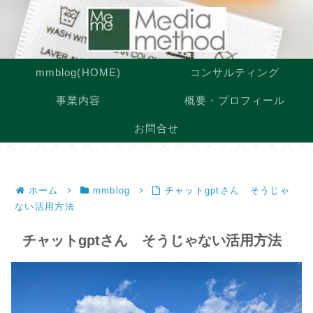
mmblog(HOME)
コンサルティング
事業内容
概要・プロフィール
お問合せ
ホーム
mmblog
チャットgptさん そうじゃ
ない活用方法
チャットgptさん そうじゃない活用方法