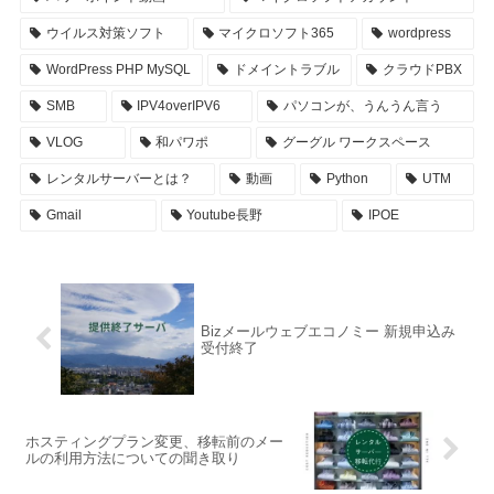
ウイルス対策ソフト
マイクロソフト365
wordpress
WordPress PHP MySQL
ドメイントラブル
クラウドPBX
SMB
IPV4overIPV6
パソコンが、うんうん言う
VLOG
和パワポ
グーグル ワークスペース
レンタルサーバーとは？
動画
Python
UTM
Gmail
Youtube長野
IPOE
Bizメールウェブエコノミー 新規申込み
受付終了
ホスティングプラン変更、移転前のメー
ルの利用方法についての聞き取り