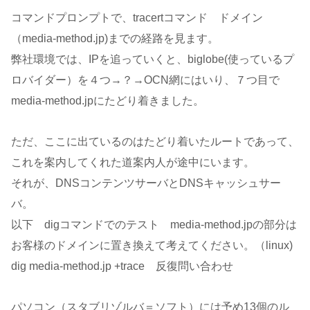
コマンドプロンプトで、tracertコマンド ドメイン
（media-method.jp)までの経路を見ます。
弊社環境では、IPを追っていくと、biglobe(使っているプ
ロバイダー）を４つ→？→OCN網にはいり、７つ目で
media-method.jpにたどり着きました。
ただ、ここに出ているのはたどり着いたルートであって、
これを案内してくれた道案内人が途中にいます。
それが、DNSコンテンツサーバとDNSキャッシュサー
バ。
以下 digコマンドでのテスト media-method.jpの部分は
お客様のドメインに置き換えて考えてください。（linux)
dig media-method.jp +trace 反復問い合わせ
パソコン（スタブリゾルバ＝ソフト）には予め13個のル