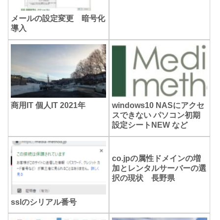
メールの設定変更 暗号化
導入
商用IT 個人IT 2021年
windows10 NASにアクセ
スできない パソコン初期
設定シートNEW など
co.jpの属性ドメインの増
加とレンタルサーバーの選
択の現状 長野県
sslのシリアル番号