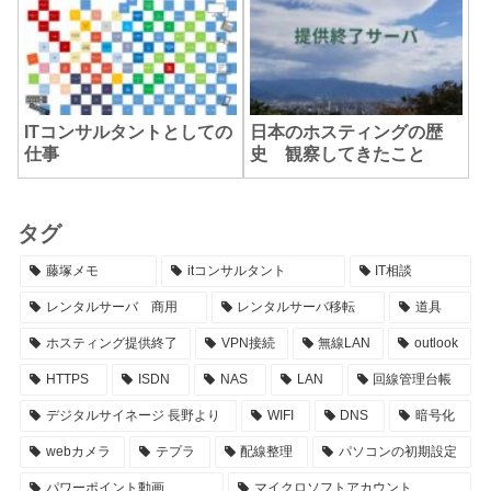
ITコンサルタントとしての
日本のホスティングの歴
仕事
史 観察してきたこと
タグ
藤塚メモ
itコンサルタント
IT相談
レンタルサーバ 商用
レンタルサーバ移転
道具
ホスティング提供終了
VPN接続
無線LAN
outlook
HTTPS
ISDN
NAS
LAN
回線管理台帳
デジタルサイネージ 長野より
WIFI
DNS
暗号化
webカメラ
テプラ
配線整理
パソコンの初期設定
パワーポイント動画
マイクロソフトアカウント