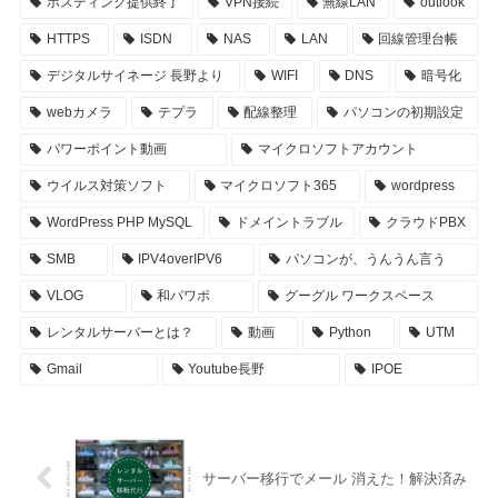
ホスティング提供終了
VPN接続
無線LAN
outlook
HTTPS
ISDN
NAS
LAN
回線管理台帳
デジタルサイネージ 長野より
WIFI
DNS
暗号化
webカメラ
テプラ
配線整理
パソコンの初期設定
パワーポイント動画
マイクロソフトアカウント
ウイルス対策ソフト
マイクロソフト365
wordpress
WordPress PHP MySQL
ドメイントラブル
クラウドPBX
SMB
IPV4overIPV6
パソコンが、うんうん言う
VLOG
和パワポ
グーグル ワークスペース
レンタルサーバーとは？
動画
Python
UTM
Gmail
Youtube長野
IPOE
サーバー移行でメール 消えた！解決済み