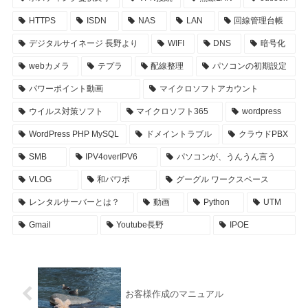
HTTPS
ISDN
NAS
LAN
回線管理台帳
デジタルサイネージ 長野より
WIFI
DNS
暗号化
webカメラ
テプラ
配線整理
パソコンの初期設定
パワーポイント動画
マイクロソフトアカウント
ウイルス対策ソフト
マイクロソフト365
wordpress
WordPress PHP MySQL
ドメイントラブル
クラウドPBX
SMB
IPV4overIPV6
パソコンが、うんうん言う
VLOG
和パワポ
グーグル ワークスペース
レンタルサーバーとは？
動画
Python
UTM
Gmail
Youtube長野
IPOE
お客様作成のマニュアル