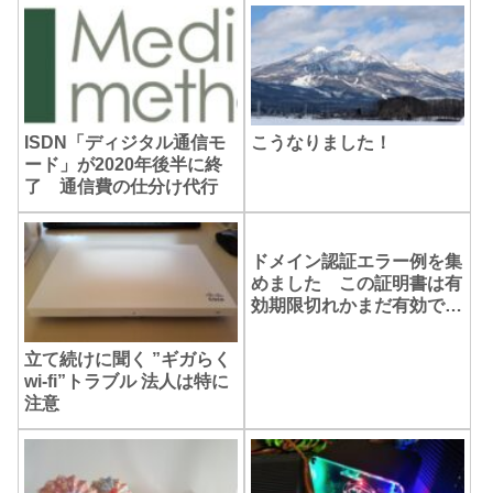
ISDN「ディジタル通信モ
こうなりました！
ード」が2020年後半に終
了 通信費の仕分け代行
ドメイン認証エラー例を集
めました この証明書は有
効期限切れかまだ有効では
ありません ほか
立て続けに聞く ”ギガらく
wi-fi”トラブル 法人は特に
注意