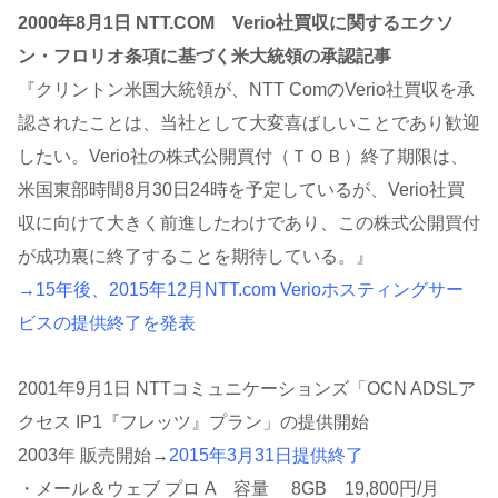
2000年8月1日 NTT.COM Verio社買収に関するエクソ
ン・フロリオ条項に基づく米大統領の承認記事
『クリントン米国大統領が、NTT ComのVerio社買収を承
認されたことは、当社として大変喜ばしいことであり歓迎
したい。Verio社の株式公開買付（ＴＯＢ）終了期限は、
米国東部時間8月30日24時を予定しているが、Verio社買
収に向けて大きく前進したわけであり、この株式公開買付
が成功裏に終了することを期待している。』
→15年後、2015年12月NTT.com Verioホスティングサー
ビスの提供終了を発表
2001年9月1日 NTTコミュニケーションズ「OCN ADSLア
クセス IP1『フレッツ』プラン」の提供開始
2003年 販売開始→
2015年3月31日提供終了
・メール＆ウェブ プロ A 容量 8GB 19,800円/月