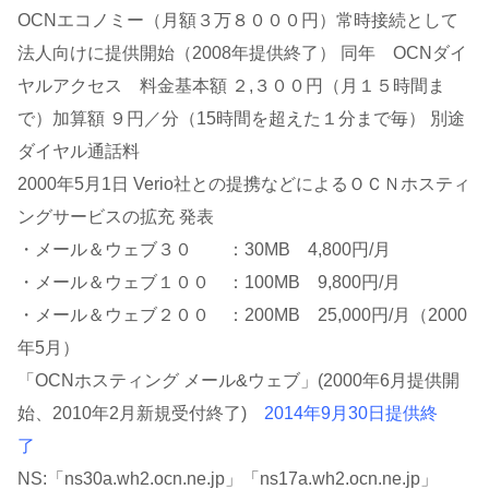
OCNエコノミー（月額３万８０００円）常時接続として
法人向けに提供開始（2008年提供終了） 同年 OCNダイ
ヤルアクセス 料金基本額 ２,３００円（月１５時間ま
で）加算額 ９円／分（15時間を超えた１分まで毎） 別途
ダイヤル通話料
2000年5月1日 Verio社との提携などによるＯＣＮホスティ
ングサービスの拡充 発表
・メール＆ウェブ３０ ：30MB 4,800円/月
・メール＆ウェブ１００ ：100MB 9,800円/月
・メール＆ウェブ２００ ：200MB 25,000円/月（2000
年5月）
「OCNホスティング メール&ウェブ」(2000年6月提供開
始、2010年2月新規受付終了)
2014年9月30日提供終
了
NS:「ns30a.wh2.ocn.ne.jp」「ns17a.wh2.ocn.ne.jp」