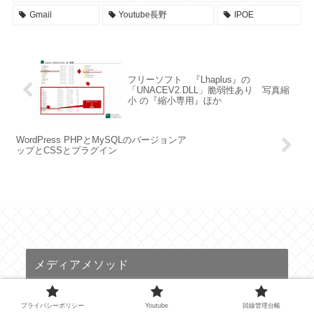
Gmail
Youtube長野
IPOE
フリーソフト 『Lhaplus』の
「UNACEV2.DLL」脆弱性あり 写真縮
小 の『縮小専用』ほか
WordPress PHPとMySQLのバージョンア
ップとCSSとプラグイン
メディアメソッド
Kanae Fujitsuka
プライバシーポリシー
Youtube
回線管理台帳