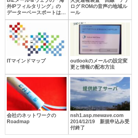
BIZメール＆ウェブの「海
火災通報装置 回線 アナ
外IPフィルタリング」の
ログ ROMの音声の地域ル
データーベースポートは閉
ール
じてはいけない！！
ITマインドマップ
outlookのメールの設定変
更と情報の配布方法
会社のネットワークの
nsh1.asp.mewave.com
Roadmap
2014/12/19 新規申込み受
付終了