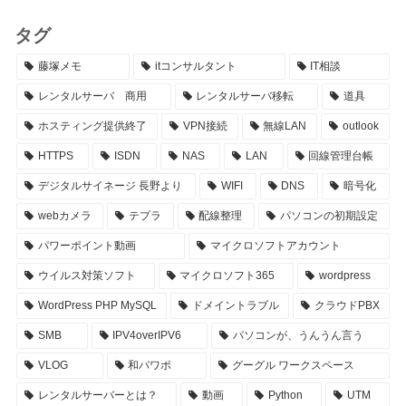
タグ
藤塚メモ
itコンサルタント
IT相談
レンタルサーバ 商用
レンタルサーバ移転
道具
ホスティング提供終了
VPN接続
無線LAN
outlook
HTTPS
ISDN
NAS
LAN
回線管理台帳
デジタルサイネージ 長野より
WIFI
DNS
暗号化
webカメラ
テプラ
配線整理
パソコンの初期設定
パワーポイント動画
マイクロソフトアカウント
ウイルス対策ソフト
マイクロソフト365
wordpress
WordPress PHP MySQL
ドメイントラブル
クラウドPBX
SMB
IPV4overIPV6
パソコンが、うんうん言う
VLOG
和パワポ
グーグル ワークスペース
レンタルサーバーとは？
動画
Python
UTM