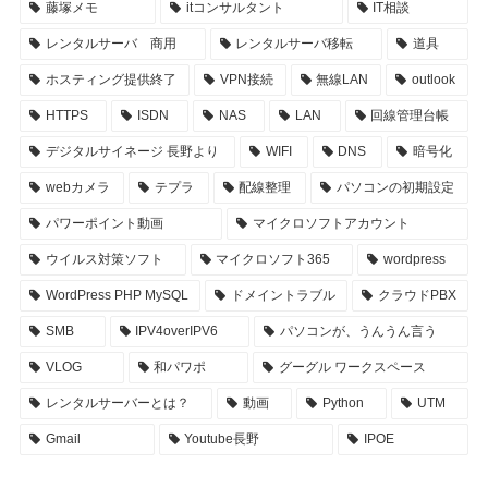
藤塚メモ
itコンサルタント
IT相談
レンタルサーバ 商用
レンタルサーバ移転
道具
ホスティング提供終了
VPN接続
無線LAN
outlook
HTTPS
ISDN
NAS
LAN
回線管理台帳
デジタルサイネージ 長野より
WIFI
DNS
暗号化
webカメラ
テプラ
配線整理
パソコンの初期設定
パワーポイント動画
マイクロソフトアカウント
ウイルス対策ソフト
マイクロソフト365
wordpress
WordPress PHP MySQL
ドメイントラブル
クラウドPBX
SMB
IPV4overIPV6
パソコンが、うんうん言う
VLOG
和パワポ
グーグル ワークスペース
レンタルサーバーとは？
動画
Python
UTM
Gmail
Youtube長野
IPOE